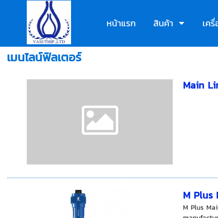
หน้าแรก
สินค้า
เคร
เมนไลน์ฟิลเตอร์
Main Lin
M Plus 
M Plus Main
manufacturi