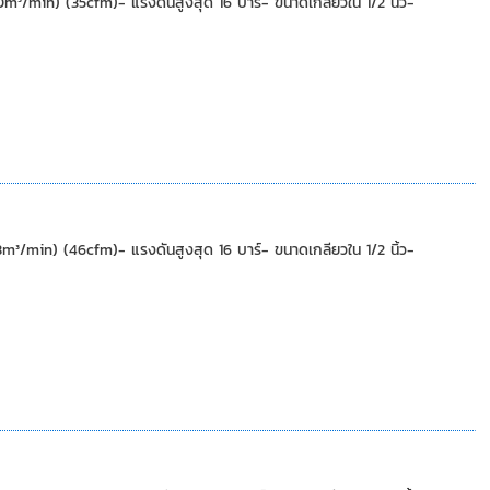
m³/min) (35cfm)- แรงดันสูงสุด 16 บาร์- ขนาดเกลียวใน 1/2 นิ้ว-
m³/min) (46cfm)- แรงดันสูงสุด 16 บาร์- ขนาดเกลียวใน 1/2 นิ้ว-