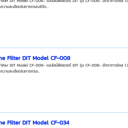
ilter DIT Model CF-006- เมนไลน์ฟิลเตอร์ DIT รุ่น CF-006- อัตราการไหล 1.0
ความละเอียดในการกรองได้ด...
ne Filter DIT Model CF-008
ilter DIT Model CF-008- เมนไลน์ฟิลเตอร์ DIT รุ่น CF-008- อัตราการไหล 1.3
ความละเอียดในการกรอ...
ne Filter DIT Model CF-034