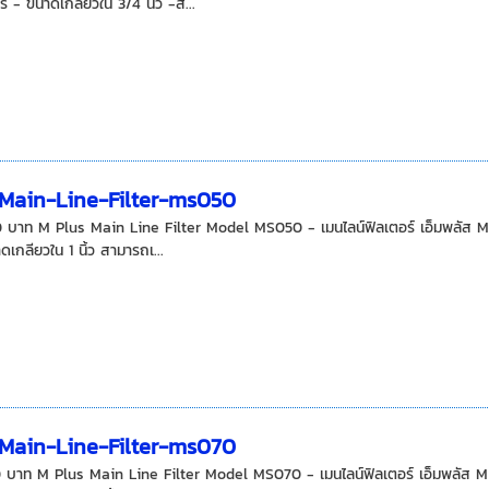
ร์ - ขนาดเกลียวใน 3/4 นิ้ว -ส...
Main-Line-Filter-ms050
 บาท M Plus Main Line Filter Model MS050 - เมนไลน์ฟิลเตอร์ เอ็มพลัส M 
ดเกลียวใน 1 นิ้ว สามารถเ...
Main-Line-Filter-ms070
 บาท M Plus Main Line Filter Model MS070 - เมนไลน์ฟิลเตอร์ เอ็มพลัส M 