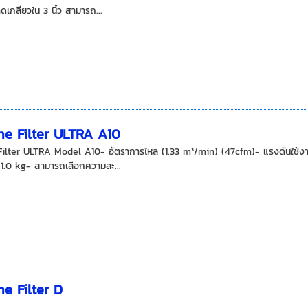
ดเกลียวใน 3 นิ้ว สามารถ...
ne Filter ULTRA A10
ilter ULTRA Model A10- อัตราการไหล (1.33 m³/min) (47cfm)- แรงดันใช้งานป
 1.0 kg- สามารถเลือกความละ...
ne Filter D