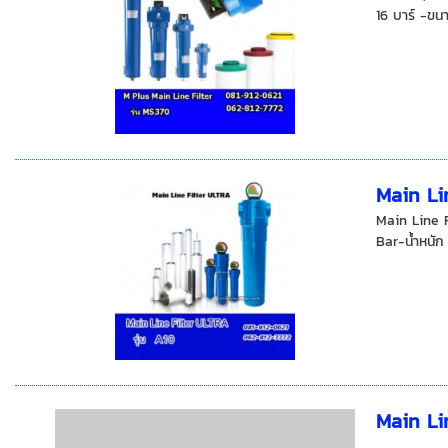
16 บาร์ -ขนา
Main Li
Main Line F
Bar-น้ำหนัก
Main Li