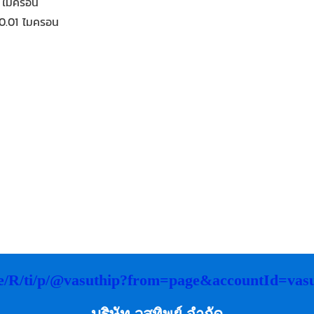
 1 ไมครอน
 0.01 ไมครอน
.me/R/ti/p/@vasuthip?from=page&accountId=vas