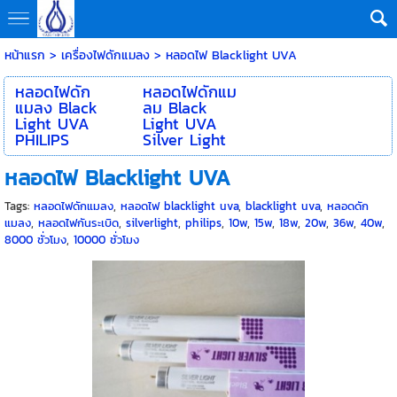
หน้าแรก
>
เครื่องไฟดักแมลง
>
หลอดไฟ Blacklight UVA
หลอดไฟดัก
หลอดไฟดักแม
แมลง Black
ลม Black
Light UVA
Light UVA
PHILIPS
Silver Light
หลอดไฟ Blacklight UVA
Tags:
หลอดไฟดักแมลง
,
หลอดไฟ blacklight uva
,
blacklight uva
,
หลอดดัก
แมลง
,
หลอดไฟกันระเบิด
,
silverlight
,
philips
,
10w
,
15w
,
18w
,
20w
,
36w
,
40w
,
8000 ชั่วโมง
,
10000 ชั่วโมง