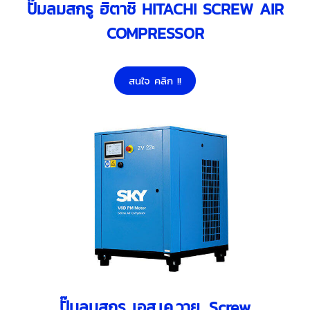
ปั๊มลมสกรู ฮิตาชิ HITACHI SCREW AIR
COMPRESSOR
สนใจ คลิก !!
ปั๊มลมสกรู เอส.เค.วาย. Screw