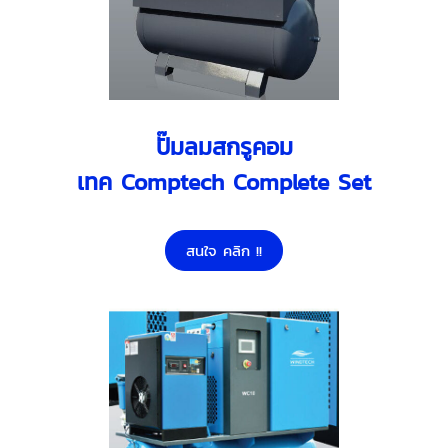
ปั๊มลมสกรูคอม
เทค Comptech Complete Set
สนใจ คลิก !!