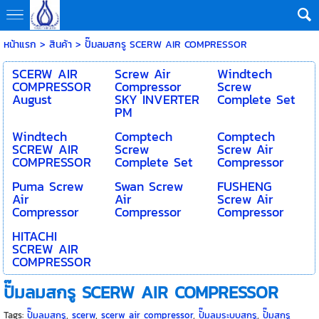
หน้าแรก
>
สินค้า
>
ปั๊มลมสกรู SCERW AIR COMPRESSOR
SCERW AIR
Screw Air
Windtech
COMPRESSOR
Compressor
Screw
August
SKY INVERTER
Complete Set
PM
Windtech
Comptech
Comptech
SCREW AIR
Screw
Screw Air
COMPRESSOR
Complete Set
Compressor
Puma Screw
Swan Screw
FUSHENG
Air
Air
Screw Air
Compressor
Compressor
Compressor
HITACHI
SCREW AIR
COMPRESSOR
ปั๊มลมสกรู SCERW AIR COMPRESSOR
Tags:
ปั๊มลมสกรู
,
scerw
,
scerw air compressor
,
ปั๊มลมระบบสกรู
,
ปั๊มสกรู