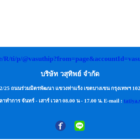
.me/R/ti/p/@vasuthip?from=page&accountId=vas
บริษัท วสุทิพย์ จำกัด
2/25 ถนนร่วมมิตรพัฒนา แขวงท่าแร้ง เขตบางเขน กรุงเทพฯ 10
ทำการ จันทร์ - เสาร์ เวลา 08.00 น - 17.00 น. E-mail :
tatiya