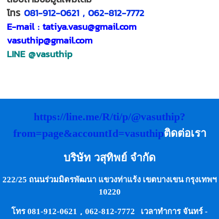
โทร
081-912-0621 , 062-812-7772
E-mail : tatiya.vasu@gmail.com
vasuthip@gmail.com
LINE
@vasuthip
https://line.me/R/ti/p/@vasuthip?
from=page&accountId=vasuthip
ติดต่อเรา
บริษัท วสุทิพย์ จำกัด
222/25 ถนนร่วมมิตรพัฒนา แขวงท่าแร้ง เขตบางเขน กรุงเทพฯ
10220
,
โทร 081-912-0621
062-812-7772 เวลาทำการ จันทร์ -