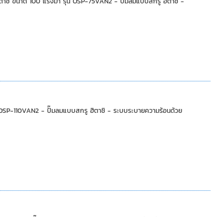
 ขนาด 100 แรงม้า รุ่น OSP-75VAN2 - ปั๊มลมแบบสกรู ฮิตาชิ -
P-110VAN2 - ปั๊มลมแบบสกรู ฮิตาชิ - ระบบระบายความร้อนด้วย