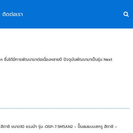
ติดต่อเรา
ึ่งได้มีการพัฒนามาต่อเนื่องหลายปี ปัจจุบันพัฒนามาเป็นรุ่น Next
ชิ ขนาด10 แรงม้า รุ่น :OSP-7.5M5AN2 - ปั๊มลมแบบสกรู ฮิตาชิ -