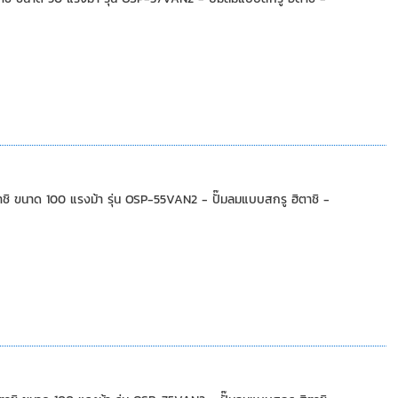
ขนาด 100 แรงม้า รุ่น OSP-55VAN2 - ปั๊มลมแบบสกรู ฮิตาชิ -