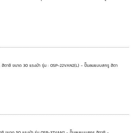
าชิ ขนาด 30 แรงม้า รุ่น : OSP-22VAN2(L) - ปั๊มลมแบบสกรู ฮิตา
ขนาด 50 แรงม้า รุ่น OSP-37VAN2 - ปั๊มลมแบบสกรู ฮิตาชิ -