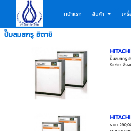
หน้าแรก
สินค้า
เคร
ปั๊มลมสกรู ฮิตาชิ
HITACH
ปั๊มลมสกรู 
Series ซึ่งจ
HITACH
ราคา 290,0
ระบบระบายคว