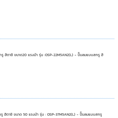
ิตาชิ ขนาด20 แรงม้า รุ่น :OSP-22M5AN2(L) - ปั๊มลมแบบสกรู ฮิ
ิตาชิ ขนาด 50 แรงม้า รุ่น : OSP-37M5AN2(L) - ปั๊มลมแบบสกรู