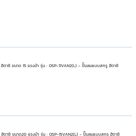
ิ ขนาด 15 แรงม้า รุ่น : OSP-11VAN2(L) - ปั๊มลมแบบสกรู ฮิตาชิ
ชิ ขนาด20 แรงม้า รุ่น : OSP-15VAN2(L) - ปั๊มลมแบบสกรู ฮิตาชิ