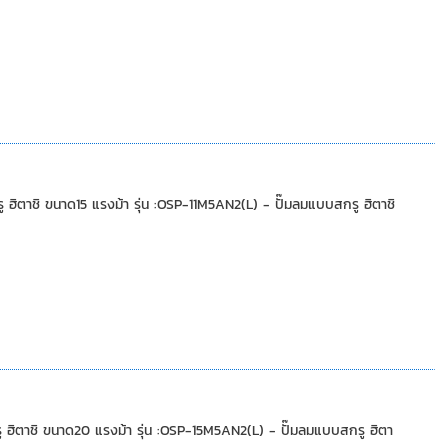
าชิ ขนาด15 แรงม้า รุ่น :OSP-11M5AN2(L) - ปั๊มลมแบบสกรู ฮิตาชิ
าชิ ขนาด20 แรงม้า รุ่น :OSP-15M5AN2(L) - ปั๊มลมแบบสกรู ฮิตา