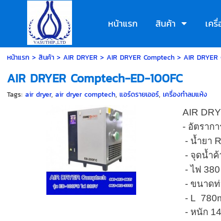
หน้าแรก
สินค้า
เคร
หน้าแรก
>
สินค้า
>
AIR DRYER
>
AIR DRYER Comptech
>
AIR DRYER 
AIR DRYER Comptech-ED-100FC
Tags:
air dryer
,
air dryer comptech
,
แอร์ดรายเออร์
,
เครื่องทำลมแห้ง
AIR DR
- อัตราก
- น้ำยา 
- จุดน้ำค
- ไฟ 380 
- ขนาดท่อ
- L 780
- หนัก 1